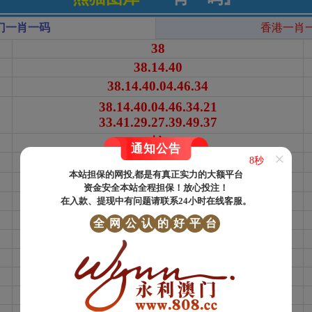
门一肖一码
香港一肖
38
38.14.40
38.14.40.04.46.34
38.14.40.04.46.34.21
33.41.29.27.39.49.37
蛇
通知公告
×
蛇兔鸡
7秒
本站担保的网投,都是有真正实力的大额平台
蛇兔鸡狗虎
资金安全本站全程担保！放心投注！
蛇兔鸡狗虎龙马
在入款、提现中有问题请联系24小时在线客服。
蛇兔鸡狗虎龙马猴羊
全
网
公
认
的
好
平
台
虎虎虎
单数+羊鸡
野兽+狗马
红波+蓝波