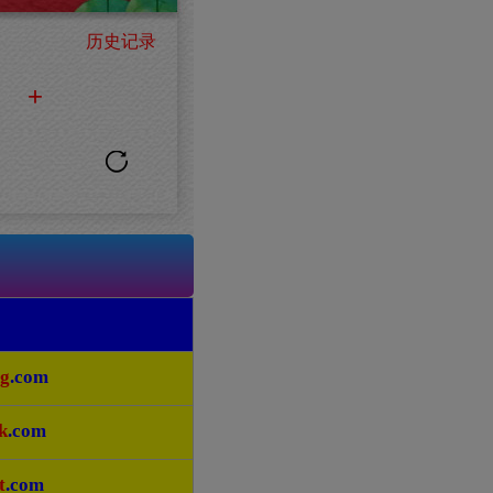
g
.com
k
.com
t
.com