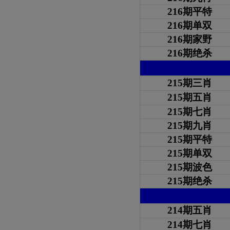
216期平特
216期单双
216期家野
216期绝杀
215期三肖
215期五肖
215期七肖
215期九肖
215期平特
215期单双
215期波色
215期绝杀
214期五肖
214期七肖