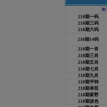
澳
218期一码
218期三码
218期六码
218期14码
218期一肖
218期三肖
218期五肖
218期七肖
218期九肖
218期平特
218期单双
218期家野
218期波色