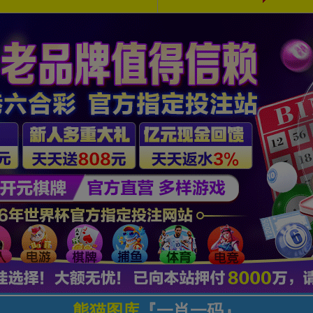
熊猫图库
『一肖一码』