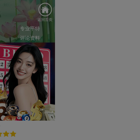
返回首页
专业平特
评论资料
件