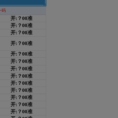
一码
开:？00准
开:？00准
开:？00准
开:？00准
开:？00准
开:？00准
开:？00准
开:？00准
开:？00准
开:？00准
开:？00准
开:？00准
开:？00准