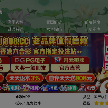
高手资料
看图解析
前途算命
谜语特码
六肖⑿码
正版图库
永利APP
类型：国产软
授权：免费软件
星级：